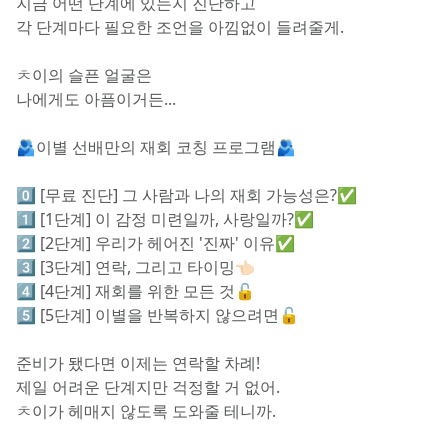
지금 어떤 단계에 있는지 진단하고
각 단계마다 필요한 조언을 아낌없이 들려줄게.
ㅊ이의 슬픈 얼굴은
나에게도 아픔이거든...
🫂이별 선배만의 재회 코칭 프로그램🫂
0️⃣ [무료 진단] 그 사람과 나의 재회 가능성은?✅
1️⃣ [1단계] 이 감정 미련일까, 사랑일까?✅
2️⃣ [2단계] 우리가 헤어진 '진짜' 이유✅
3️⃣ [3단계] 연락, 그리고 타이밍👈🏻
4️⃣ [4단계] 재회를 위한 모든 것🔓
5️⃣ [5단계] 이별을 반복하지 않으려면🔓
준비가 됐다면 이제는 연락할 차례!
제일 어려운 단계지만 걱정할 거 없어.
ㅊ이가 헤매지 않도록 도와줄 테니까.