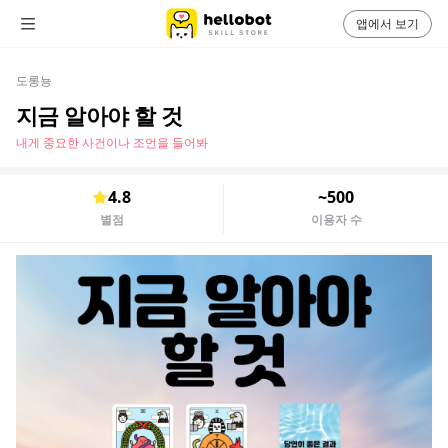
앱에서 보기
도롱뇽
지금 알아야 할 것
내게 중요한 사건이나 조언을 들어봐
4.8
~500
별점
이용자 수