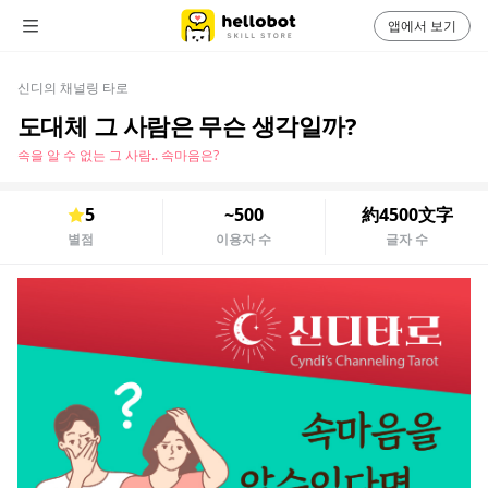
앱에서 보기
신디의 채널링 타로
도대체 그 사람은 무슨 생각일까?
속을 알 수 없는 그 사람.. 속마음은?
5
~500
約4500文字
별점
이용자 수
글자 수