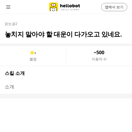
앱에서 보기
맑눈광2
놓치지 말아야 할 대운이 다가오고 있네요.
-
~500
별점
이용자 수
스킬 소개
소개