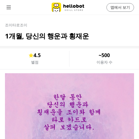
앱에서 보기
조이타로조이
1개월, 당신의 행운과 횡재운
4.5
~500
별점
이용자 수