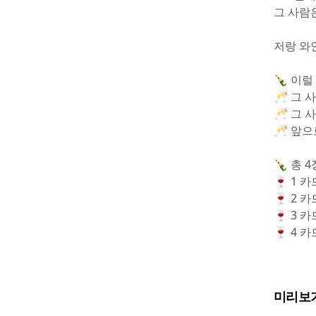
그 사람
저랑 와
🍾 이럴
🥂 그
🥂 그
🥂 앞
🍾 총
🍷 1 
🍷 2 
🍷 3 
🍷 4 
미리보