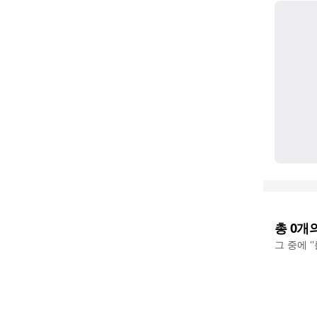
총
0
개
그 중에 '