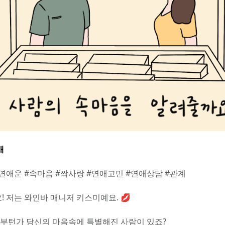
개
#연애운 #속마음 #짝사랑 #연애고민 #연애상담 #관계
! 저는 와인바 매니저 키스미예요. 💋
언제부턴가 당신의 마음속에 특별해진 사람이 있죠?