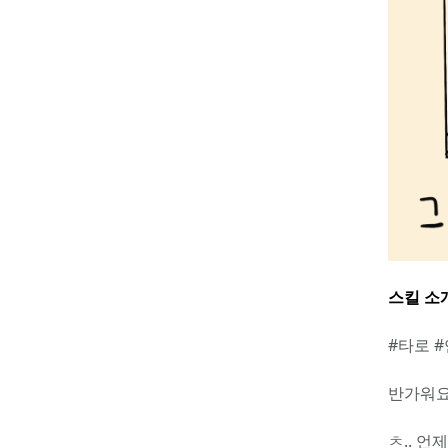
스킬 소
#타로 
반가워요
ㅊ.. 