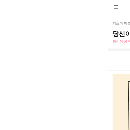
키스미 타
당신이
당신이 궁금