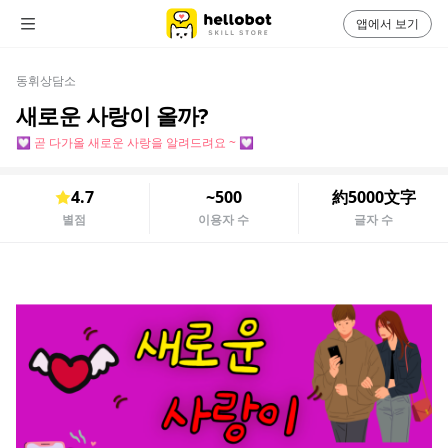
앱에서 보기
동휘상담소
새로운 사랑이 올까?
💟 곧 다가올 새로운 사랑을 알려드려요 ~ 💟
4.7
~500
約5000文字
별점
이용자 수
글자 수