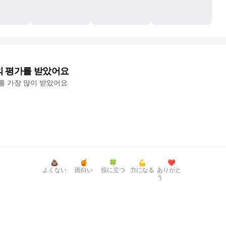
의 평가를 받았어요
'를 가장 많이 받았어요
💩
🍯
🍀
💪
❤️
よくない
面白い
役に立つ
力になる
ありがと
う