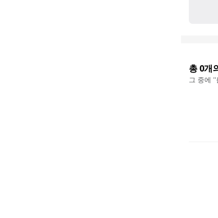
총
0
개
그 중에 '