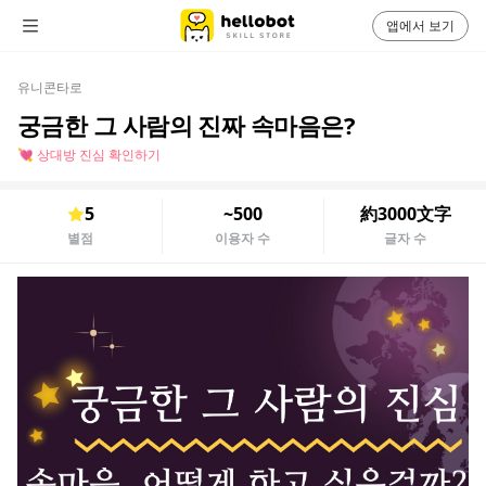
앱에서 보기
유니콘타로
궁금한 그 사람의 진짜 속마음은?
💘 상대방 진심 확인하기
5
~500
約3000文字
별점
이용자 수
글자 수