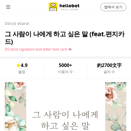
앱에서 보기
DS타로 dstarot
그 사람이 나에게 하고 싶은 말 (feat.편지카
드)
DS tarot signature love letter text card 💌
4.9
5000+
約2700文字
별점
이용자 수
글자 수