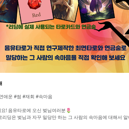
개
#연애운 #썸 #재회 #속마음
요! 음유타로에 오신 벚님여러분🌷
로리딩은 벚님과 자꾸 밀당만 하는 그 사람의 속마음에 대해서 