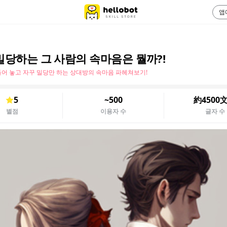
앱
밀당하는 그 사람의 속마음은 뭘까?!
어 놓고 자꾸 밀당만 하는 상대방의 속마음 파헤쳐보기!
5
~500
約4500
별점
이용자 수
글자 수