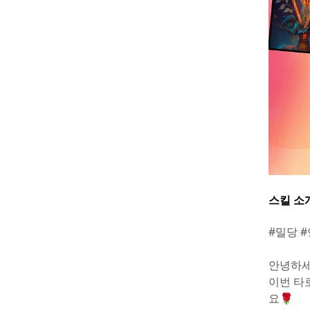
스킬 소
#밀당 
안녕하세
이번 타
요🌹