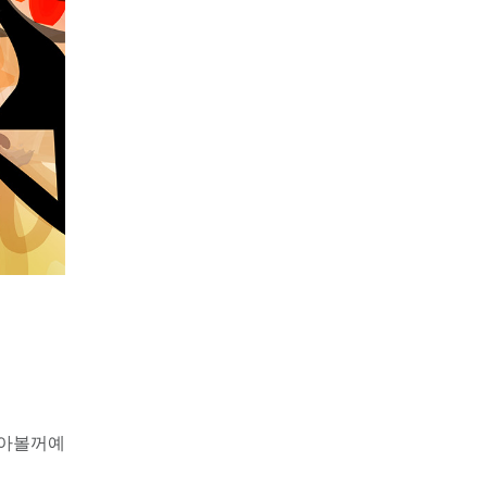
알아볼꺼예