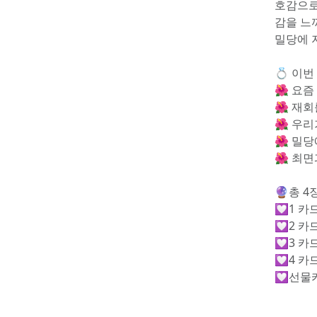
호감으로
감을 느
밀당에 
💍 이
🌺 요
🌺 재
🌺 우
🌺 밀
🌺 최
🔮총 
💟1 
💟2 카
💟3 
💟4 카
💟선물