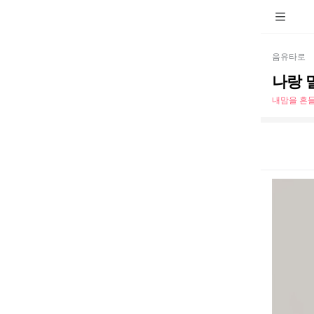
음유타로
나랑 
내맘을 흔들