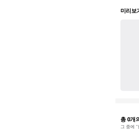
미리보
총
0
개
그 중에 '