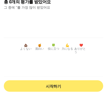
총
0
개의 평가를 받았어요
그 중에 '
'를 가장 많이 받았어요
💩
🍯
🍀
💪
❤️
よくない
面白い
役に立つ
力になる
ありがと
う
시작하기