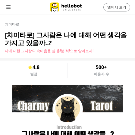
앱에서 보기
챠미타로
[챠미타로] 그사람은 나에 대해 어떤 생각을
가지고 있을까..?
나에 대한 그사람의 속마음을 심!층!분!석!으로 알아보자!
4.8
500+
별점
이용자 수