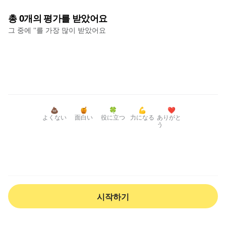
총
0
개의 평가를 받았어요
그 중에 '
'를 가장 많이 받았어요
💩
🍯
🍀
💪
❤️
よくない
面白い
役に立つ
力になる
ありがと
う
시작하기