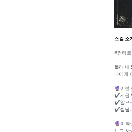
스킬 소
#썸타로
몰래 내
나에게 어
🔮이런
✔︎지금
✔︎앞으
✔︎썸남
🔮이 타
1. 그 