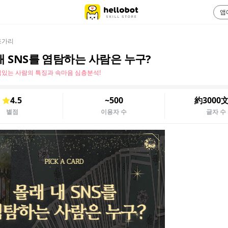
앱
쪼가리
내 SNS를 염탐하는 사람은 누구?
있는 사람의 특징과 속마음 심층분석!
4.5
~500
約3000
별점
이용자 수
글자 수