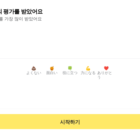
의 평가를 받았어요
'를 가장 많이 받았어요
💩
🍯
🍀
💪
❤️
よくない
面白い
役に立つ
力になる
ありがと
う
시작하기