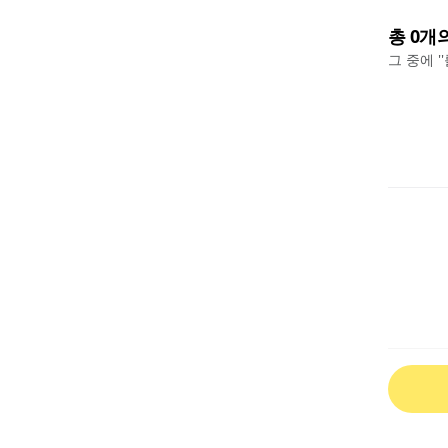
총
0
개
그 중에 '