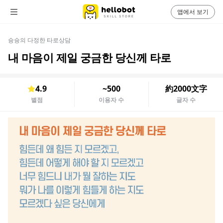
앱에서 보기
슝슝의 다정한 타로상담
내 마음이 제일 궁금한 당신께 타로
4.9
~500
約2000文字
별점
이용자 수
글자 수