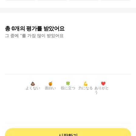
총
0
개의 평가를 받았어요
그 중에 '
'를 가장 많이 받았어요
💩
🍯
🍀
💪
❤️
よくない
面白い
役に立つ
力になる
ありがと
う
시작하기