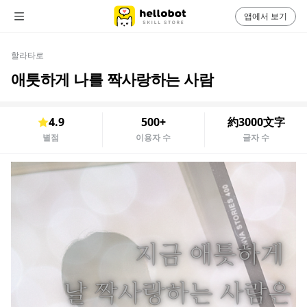
앱에서 보기
할라타로
애틋하게 나를 짝사랑하는 사람
4.9
500+
約3000文字
별점
이용자 수
글자 수