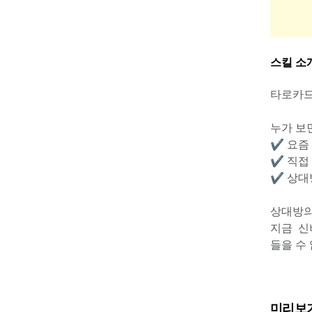
스킬 소
타로카드
누가 보
✔️ 요
✔️ 직
✔️ 상
상대방의
지금  
들을 수
미리보