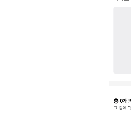
총
0
개
그 중에 '