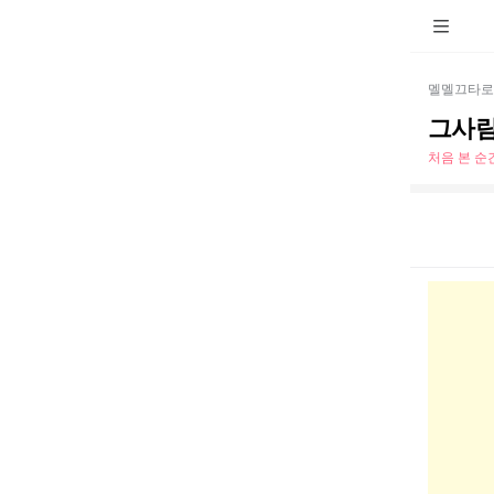
멜멜끄타로
그사람
처음 본 순