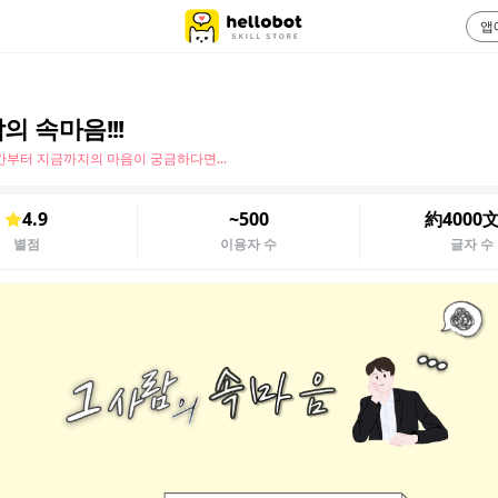
앱
의 속마음!!!
간부터 지금까지의 마음이 궁금하다면...
4.9
~500
約4000
별점
이용자 수
글자 수