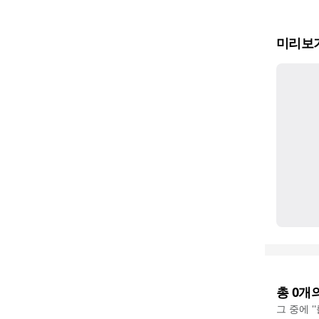
미리보
총
0
개
그 중에 '