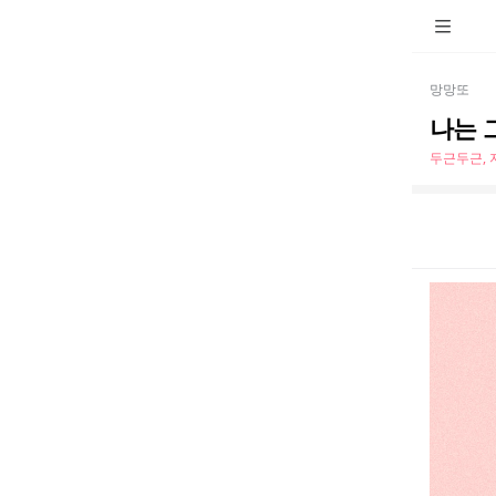
망망또
나는 
두근두근, 