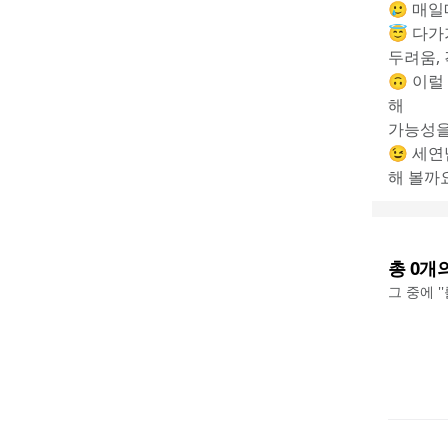
🥲 매
😇 다가
두려움,
🙃 이
해
가능성을
😉 세
해 볼까
총
0
개
그 중에 '