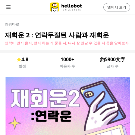
앱에서 보기
라망타로
재회운 2 : 연락두절된 사람과 재회운
연락이 먼저 올지, 먼저 하는 게 좋을 지, 다시 잘 만날 수 있을 지 등을 알아보자
4.8
1000+
約5900文字
별점
이용자 수
글자 수