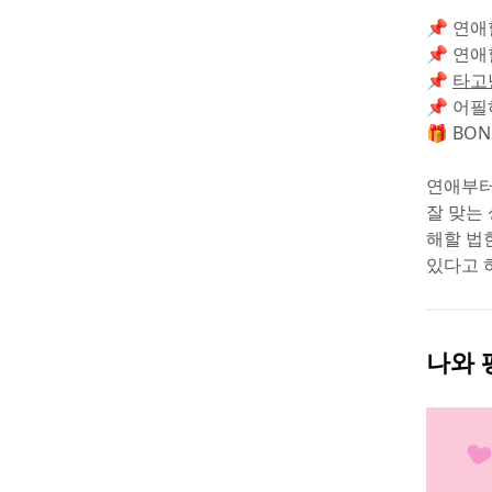
📌 연애
📌 연애
📌 
타고
📌 어필
🎁 BON
연애부터
잘 맞는
해할 법
있다고 하
나와 