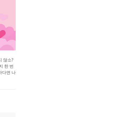
가 궁금하지 않소? 
지 한 번
하다면 나