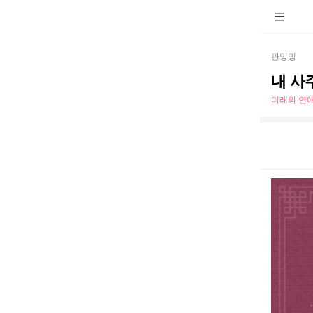
판밍밍
내 사
미래의 연애 