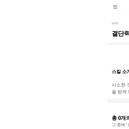
바비
결단력
스킬 소
사소한 
을 받게
총
0
개
그 중에 '