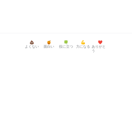
💩
🍯
🍀
💪
❤️
よくない
面白い
役に立つ
力になる
ありがと
う