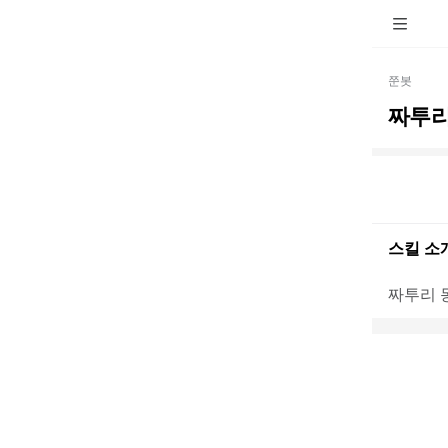
쭌봇
짜투리
스킬 소
짜투리 