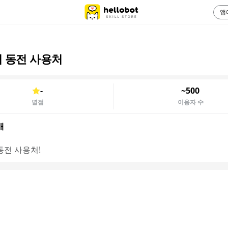
앱
 동전 사용처
-
~500
별점
이용자 수
개
동전 사용처!