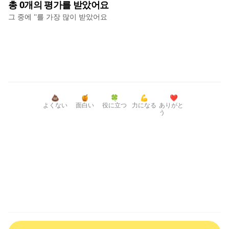
총
0
개의 평가를 받았어요
그 중에 '
'를 가장 많이 받았어요
💩
🍯
🍀
💪
❤️
よくない
面白い
役に立つ
力になる
ありがと
う