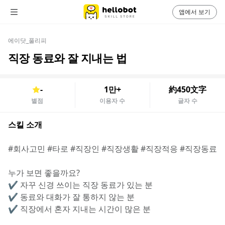
앱에서 보기
에이닷_풀리피
직장 동료와 잘 지내는 법
-
1만+
約450文字
별점
이용자 수
글자 수
스킬 소개
#회사고민 #타로 #직장인 #직장생활 #직장적응 #직장동료
누가 보면 좋을까요?
✔️ 자꾸 신경 쓰이는 직장 동료가 있는 분
✔️ 동료와 대화가 잘 통하지 않는 분
✔️ 직장에서 혼자 지내는 시간이 많은 분