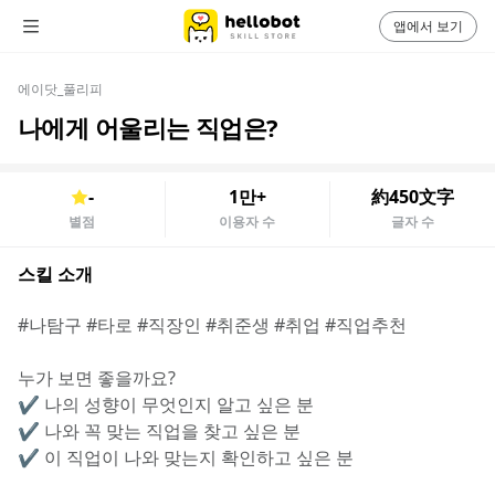
앱에서 보기
에이닷_풀리피
나에게 어울리는 직업은?
-
1만+
約450文字
별점
이용자 수
글자 수
스킬 소개
#나탐구 #타로 #직장인 #취준생 #취업 #직업추천
누가 보면 좋을까요?
✔️ 나의 성향이 무엇인지 알고 싶은 분
✔️ 나와 꼭 맞는 직업을 찾고 싶은 분
✔️ 이 직업이 나와 맞는지 확인하고 싶은 분