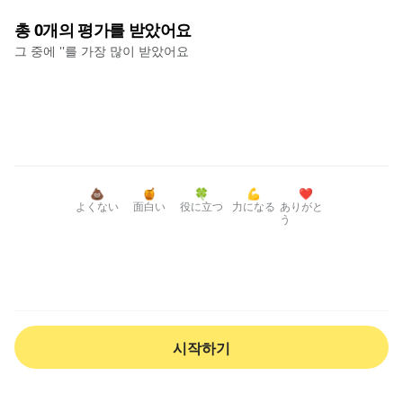
총
0
개의 평가를 받았어요
그 중에 '
'를 가장 많이 받았어요
💩
🍯
🍀
💪
❤️
よくない
面白い
役に立つ
力になる
ありがと
う
시작하기