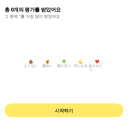
총
0
개의 평가를 받았어요
그 중에 '
'를 가장 많이 받았어요
💩
🍯
🍀
💪
❤️
よくない
面白い
役に立つ
力になる
ありがと
う
시작하기