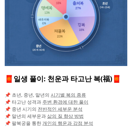
🧧일생 풀이: 천운과 타고난 복(福)🧧
📌 초년, 중년, 말년의 
시기별 복의 종류
📌 타고난 성격과 
주변 환경에 대한 풀이
📌 중년 시기의 
전반적인 세부운 분석
📌 말년의 세부운과 
삶의 질 향상 방법
📌 팔복궁을 통한 
개인의 행운과 강점 분석