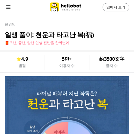
앱에서 보기
판밍밍
일생 풀이: 천운과 타고난 복(福)
🧧초년, 중년, 말년 인생 전반을 한꺼번에
4.9
5만+
約3500文字
별점
이용자 수
글자 수