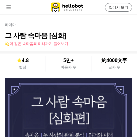
앱에서 보기
라마마
그 사람 속마음 [심화]
💫더 깊은 속마음과 미래까지 풀어보기
4.8
5만+
約4000文字
별점
이용자 수
글자 수