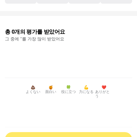
총
0
개의 평가를 받았어요
그 중에 '
'를 가장 많이 받았어요
💩
🍯
🍀
💪
❤️
よくない
面白い
役に立つ
力になる
ありがと
う