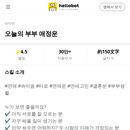
앱에서 보기
라마마
오늘의 부부 애정운
4.5
30만+
約150文字
별점
이용자 수
글자 수
스킬 소개
#연애 #속마음 #타로 #연애운 #연애고민 #결혼운 #부부생
활
누가 보면 좋을까요?
✔️ 아직 서로를 잘 모르는 분
✔️ 자꾸 싸울 일이 생기는 분
✔️ 만약 싸우면 어떡하지? 두 사람의 미래가 걱정되는 분