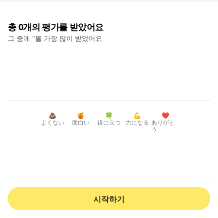
총
0
개의 평가를 받았어요
그 중에 '
'를 가장 많이 받았어요
💩
🍯
🍀
💪
❤️
よくない
面白い
役に立つ
力になる
ありがと
う
시작하기