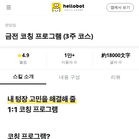
앱에서 보기
판밍밍
금전 코칭 프로그램 (3주 코스)
4.9
1만+
約18000文字
별점
이용자 수
글자 수
스킬 소개
내용 구성
리뷰