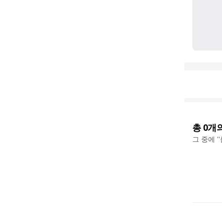
총
0
개
그 중에 '