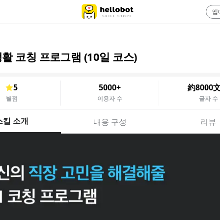
앱
활 코칭 프로그램 (10일 코스)
5
5000+
約8000
별점
이용자 수
글자 수
스킬 소개
내용 구성
리뷰