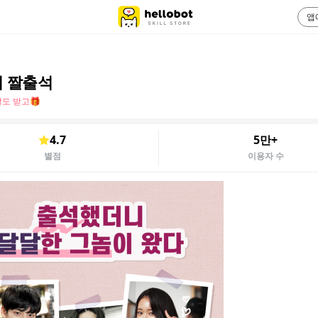
앱
 짤출석
도 받고🎁
4.7
5만+
별점
이용자 수