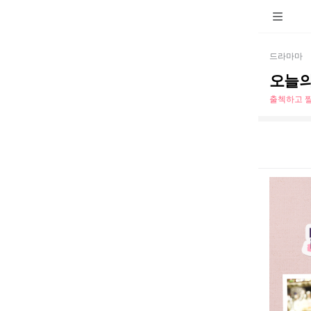
드라마마
오늘의
출첵하고 짤