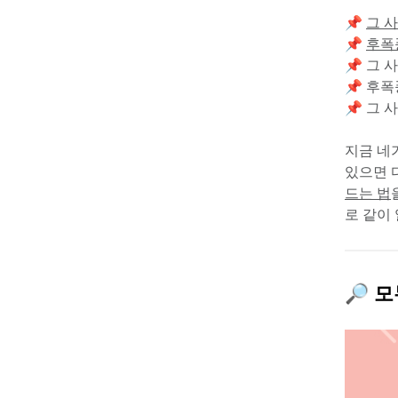
📌 
그 
📌 
후폭
📌 그 
📌 후폭
📌 그 
지금 네가
있으면 
드는 법
로 같이
🔎 