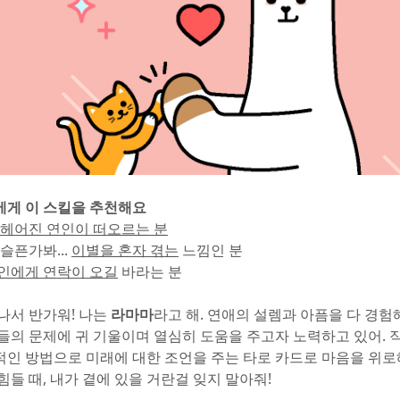
에게 이 스킬을 추천해요
헤어진 연인이 떠오르는 분
슬픈가봐... 
이별을 혼자 겪는
 느낌인 분
인에게 연락이 오길
 바라는 분
나서 반가워! 나는 
라마마
라고 해. 연애의 설렘과 아픔을 다 경험
람들의 문제에 귀 기울이며 열심히 도움을 주고자 노력하고 있어.
적인 방법으로 미래에 대한 조언을 주는 타로 카드로 마음을 위로해
힘들 때, 내가 곁에 있을 거란걸 잊지 말아줘!