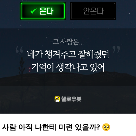
그 사람 아직 나한테 미련 있을까? 🥺