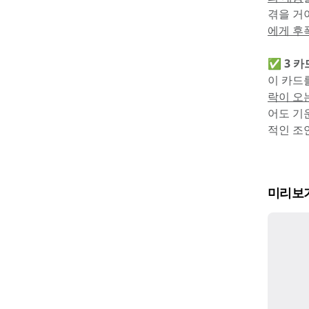
겪을 거야
에게 후
✅ 3 
이 카드
락이 오
어도 기
적인 조
미리보