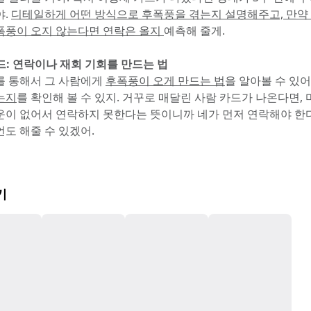
. 
디테일하게 어떤 방식으로 후폭풍을 겪는지 설명해주고, 만약
폭풍이 오지 않는다면 연락은 올지 
예측해 줄게.
카드: 연락이나 재회 기회를 만드는 법
를 통해서 그 사람에게 
후폭풍이 오게 만드는 법
을 알아볼 수 있어.
는지
를 확인해 볼 수 있지. 거꾸로 매달린 사람 카드가 나온다면, 
운이 없어서 연락하지 못한다는 뜻이니까 네가 먼저 연락해야 한
언도 해줄 수 있겠어.
기