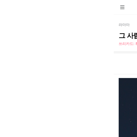
라마마
그 사
쓰리카드: 