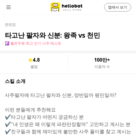
앱에서 보기
판밍밍
타고난 팔자와 신분: 왕족 vs 천민
☯️ 헬로우봇 최고 인기 사주 테스트
4.8
100만+
별점
이용자 수
스킬 소개
사주팔자에 타고난 팔자와 신분, 양반일까 평민일까?
이런 분들에게 추천해요
✔️타고난 팔자가 어떤지 궁금하신 분
✔️"내 인생은 왜 이렇게 파란만장할까" 고민하고 계시는 분
✔️친구들과 함께 재미있게 볼만한 사주 풀이를 찾고 계시는 