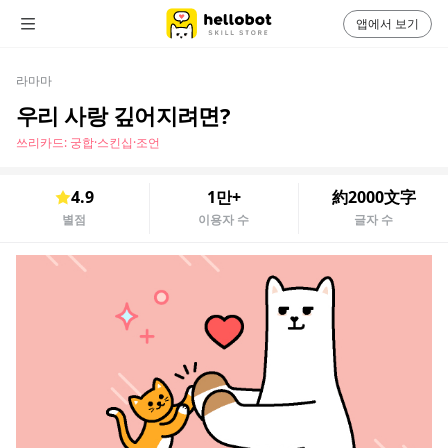
앱에서 보기
라마마
우리 사랑 깊어지려면?
쓰리카드: 궁합·스킨십·조언
4.9
1만+
約2000文字
별점
이용자 수
글자 수