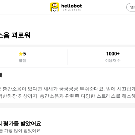
앱
소음 괴로워
5
1000+
별점
이용자 수
개
 층간소음이 있다면 새새가 쿵쿵쿵쿵 부숴준대요. 밤에 시끄럽게
적반하장 진상까지, 층간소음과 관련된 다양한 스트레스를 해소해
의 평가를 받았어요
'를 가장 많이 받았어요