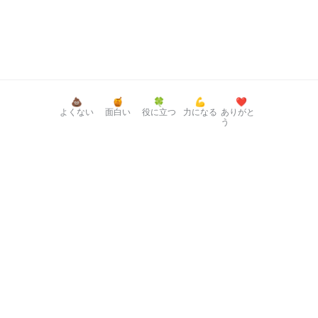
💩
🍯
🍀
💪
❤️
よくない
面白い
役に立つ
力になる
ありがと
う