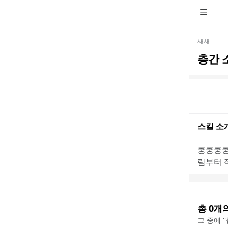
새새
층간 
스킬 소
쿵쿵쿵쿵
람부터 
총
0
개
그 중에 '