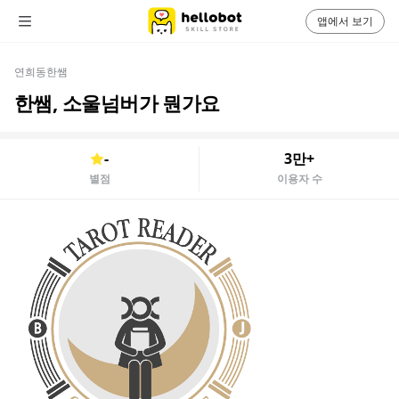
앱에서 보기
연희동한쌤
한쌤, 소울넘버가 뭔가요
-
3만+
별점
이용자 수