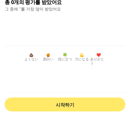
총
0
개의 평가를 받았어요
그 중에 '
'를 가장 많이 받았어요
💩
🍯
🍀
💪
❤️
よくない
面白い
役に立つ
力になる
ありがと
う
시작하기