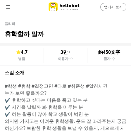
앱에서 보기
풀리피
휴학할까 말까
4.7
3만+
約450文字
별점
이용자 수
글자 수
스킬 소개
#학생 #휴학 #결정고민 #타로 #취준생 #알찬시간
누가 보면 좋을까요?
✔️ 휴학하고 싶다는 마음을 품고 있는 분
✔️ 시간을 날릴까 봐 휴학을 미루는 분
✔️ 하는 활동이 많아 학교 생활이 벅찬 분
의지만 가지고는 어려운 휴학생활, 운도 잘 따라주는지 궁금
하신가요? 보람찬 휴학 생활을 보낼 수 있을지, 게으르게 지